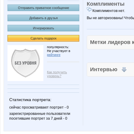
Комплименты
Отправить приватное сообщение
Комплиментов нет.
Вы не авторизованы! Чтоб
Добавить в друзья
Игнорировать
Сделать подарок
Метки лидеров
популярность:
Не участвует в
рейтинге
Интервью
Как получить
уровень?
Статистика портрета:
сейчас просматривают портрет - 0
зарегистрированные пользователи
посетившие портрет за 7 дней - 0