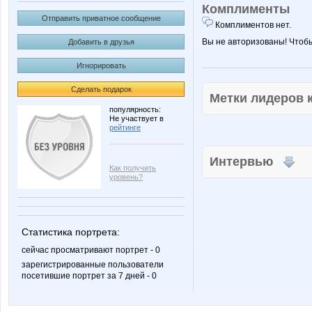
Комплименты
Отправить приватное сообщение
Комплиментов нет.
Вы не авторизованы! Чтоб
Добавить в друзья
Игнорировать
Сделать подарок
Метки лидеров
популярность:
Не участвует в
рейтинге
Интервью
Как получить
уровень?
Статистика портрета:
сейчас просматривают портрет - 0
зарегистрированные пользователи
посетившие портрет за 7 дней - 0